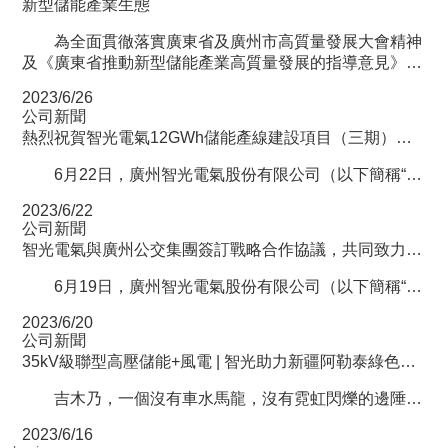
新型儲能產業生態
為全面貫徹落實廣東省及廣州市高質量發展大會精神
及《廣東省推動新型儲能產業高質量發展的指導意見》，
搶抓儲能產業大發展機遇，近日，廣州智光電氣股份有限
2023/6/26
公司（以下簡稱“智光電氣”）與多家A股企業共同出資...
公司新聞
熱烈祝賀智光電氣12GWh儲能產線建設項目（三期）工程開工大吉！
6月22日，廣州智光電氣股份有限公司（以下簡稱“智光電氣”）12GWh儲能產線建設項目三期工程（以下簡稱“永和園區二期”）于廣州市黃埔區舉行。智光電氣董事長兼總裁李永喜、副總裁吳文忠、副總裁曹承鋒等公司領導...
2023/6/22
公司新聞
智光電氣與廣州公交集團簽訂戰略合作協議，共同致力于打造公交場景特色數字化低碳智慧綜合能源平臺和服務新模式
6月19日，廣州智光電氣股份有限公司（以下簡稱“智光電氣”）與廣州市公共交通集團有限公司（以下簡稱“廣州公交集團”）舉行戰略合作簽約儀式，共同致力于在多方面領域建立戰略合作伙伴關系，打造公交場景特色數...
2023/6/20
公司新聞
35kV級聯型高壓儲能+風電 | 智光助力新疆阿勒泰綠色發展
吉木乃，一個沒有車水馬龍，沒有霓虹閃爍的邊陲小鎮，擁有草原石城、高山冰緣區國家濕地公園、紅山湖民族風情園等名勝古跡，作為新疆阿勒泰重要的旅游區域，近日見證了歷史性關鍵的時刻——由廣州智光電氣股份...
2023/6/16